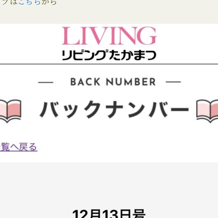
イブは
こちら
から