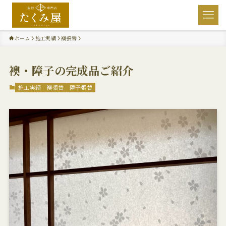
ホーム
施工実績
襖張替
襖・障子の完成品ご紹介
施工実績
襖張替
障子張替